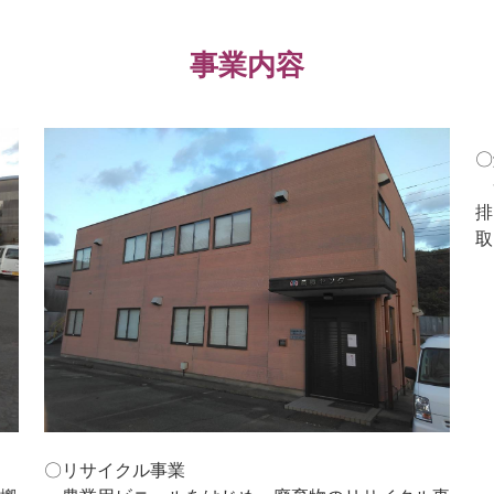
事業内容
〇
排
取
〇リサイクル事業